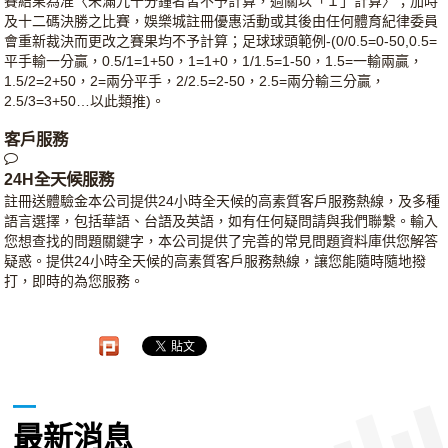
賽結果為准〈未滿九十分鐘者皆不予計算，過關以「１」計算〉；加時
及十二碼決勝之比賽，
娛樂城註冊優惠活動
或其後由任何體育紀律委員
會重新裁決而更改之賽果均不予計算；足球球頭範例-(0/0.5=0-50,0.5=
平手輸一分贏，0.5/1=1+50，1=1+0，1/1.5=1-50，1.5=一輸兩贏，
1.5/2=2+50，2=兩分平手，2/2.5=2-50，2.5=兩分輸三分贏，
2.5/3=3+50…以此類推)。
客戶服務
24H全天候服務
註冊送體驗金本公司提供24小時全天候的高素質客戶服務熱線，及多種
語言選擇，包括華語、台語及英語，如有任何疑問請與我們聯繫。輸入
您想查找的問題關鍵字，本公司提供了完善的常見問題資料庫供您解答
疑惑。提供24小時全天候的高素質客戶服務熱線，讓您能隨時隨地撥
打，即時的為您服務。
最新消息