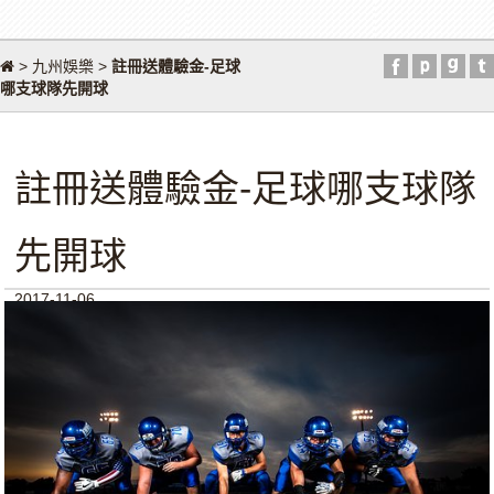
>
九州娛樂
>
註冊送體驗金-足球
哪支球隊先開球
註冊送體驗金-足球哪支球隊
先開球
2017-11-06