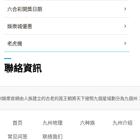
六合彩開獎日期
娛樂城優惠
老虎機
聯絡資訊
娛樂官網由人族建立的古老的晁王朝將天下按照九個星域劃分為九個州：
首页
九州地理
六种族
九州介绍
常见问答
联络我们