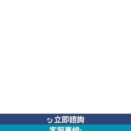
立即諮詢
客服專線: