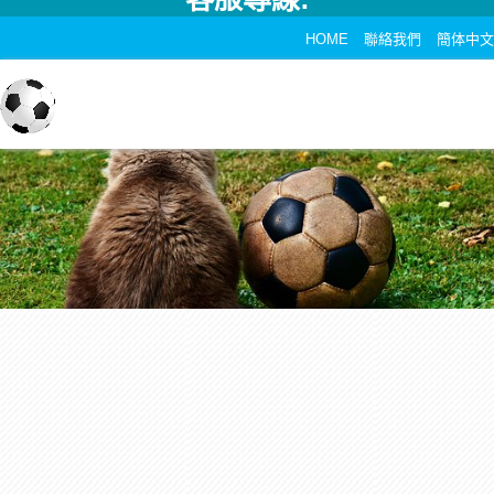
HOME
聯絡我們
簡体中文