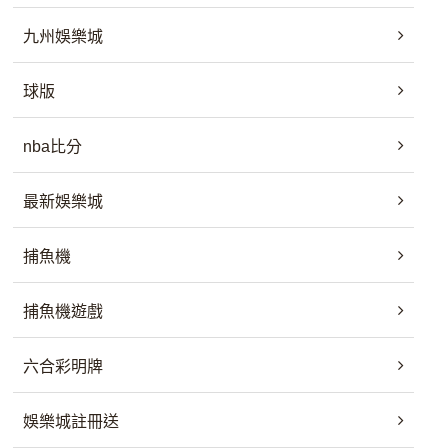
九州娛樂城
球版
nba比分
最新娛樂城
捕魚機
捕魚機遊戲
六合彩明牌
娛樂城註冊送