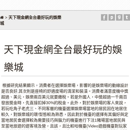
>
天下現金網全台最好玩的娛樂
城
天下現金網全台最好玩的娛
樂城
根據研究結果顯示，消費者在選擇娛樂場，影響的是娛樂場的動線設計
是否良好;其次則是座椅的舒適度場的清潔和裝潢。消費者滿意度機中獎
超過、美元，娛樂兩百美元就要繳稅。若是外國人，中奬超過一千兩百
發放奬金時，先直接扣掉30%的稅金。此外，對於娛樂場的客人來說，
若玩吃角子老虎三、不同客層的機臺選擇娛樂場當地的居民因在地居住
較久，對娛樂城的環!型態較為熟悉，因此對於機臺的選擇有其偏好與定
當地居民會選擇較為需要技巧與腦力的機臺進行下注1賭場當地居民與
至當地旅遊的遊客境及營，且該，且比較哈機臺(Video遊戲機臺對玩家